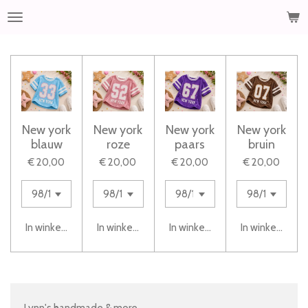
Ga
direct
naar
de
hoofdinhoud
New york
New york
New york
New york
blauw
roze
paars
bruin
€ 20,00
€ 20,00
€ 20,00
€ 20,00
In winkelwagen
In winkelwagen
In winkelwagen
In winkelwage