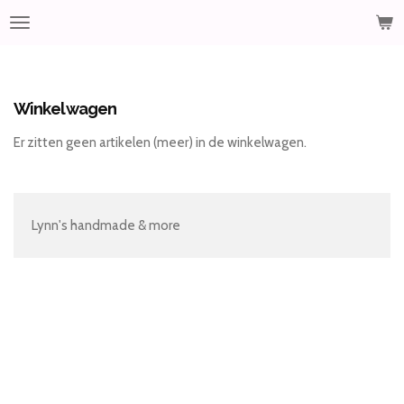
Ga
direct
naar
de
hoofdinhoud
Winkelwagen
Er zitten geen artikelen (meer) in de winkelwagen.
Lynn's handmade & more