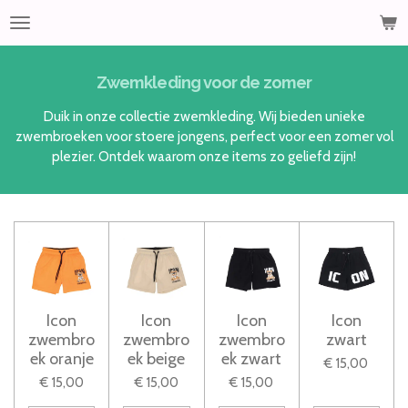
Ga
direct
naar
de
Zwemkleding voor de zomer
hoofdinhoud
Duik in onze collectie zwemkleding. Wij bieden unieke
zwembroeken voor stoere jongens, perfect voor een zomer vol
plezier. Ontdek waarom onze items zo geliefd zijn!
Icon
Icon
Icon
Icon
zwembro
zwembro
zwembro
zwart
ek oranje
ek beige
ek zwart
€ 15,00
€ 15,00
€ 15,00
€ 15,00