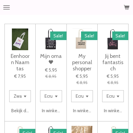
Ga
direct
naar
de
hoofdinhoud
Sale!
Sale!
Sale!
Eenhoor
Mijn oma
My
Jij bent
n Naam
🖤
personal
fantastis
tas
shopper
ch
€ 5,95
€ 7,95
€ 5,95
€ 5,95
€ 8,95
€ 8,95
€ 8,95
Bekijk details
In winkelwagen
In winkelwagen
In winkelwage