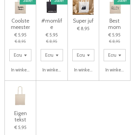
Sale!
Sale!
Sale!
Coolste
#momlif
Super juf
Best
meester
e
mom
€ 8,95
€ 5,95
€ 5,95
€ 5,95
€ 8,95
€ 8,95
€ 8,95
In winkelwagen
In winkelwagen
In winkelwagen
In winkelwage
Eigen
tekst
€ 5,95