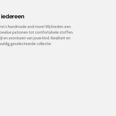
r iedereen
 Lynn's handmade and more! Wij bieden een
 speelse patronen tot comfortabele stoffen.
ijl en avonturen van jouw kind. Kwaliteit en
vuldig geselecteerde collectie.