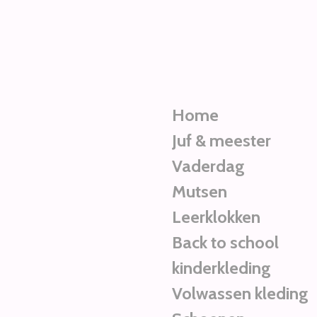
Ga
direct
naar
de
hoofdinhoud
Home
Juf & meester
Vaderdag
Mutsen
Leerklokken
Back to school
kinderkleding
Volwassen kleding