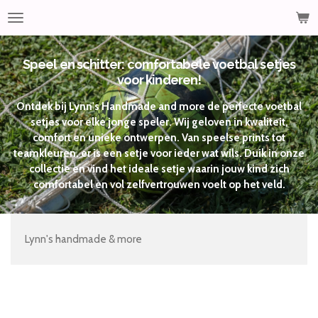
Ga
direct
naar
de
Speel en schitter: comfortabele voetbal setjes
hoofdinhoud
voor kinderen!
Ontdek bij Lynn's Handmade and more de perfecte voetbal
setjes voor elke jonge speler. Wij geloven in kwaliteit,
comfort en unieke ontwerpen. Van speelse prints tot
teamkleuren, er is een setje voor ieder wat wils. Duik in onze
collectie en vind het ideale setje waarin jouw kind zich
comfortabel en vol zelfvertrouwen voelt op het veld.
Lynn's handmade & more