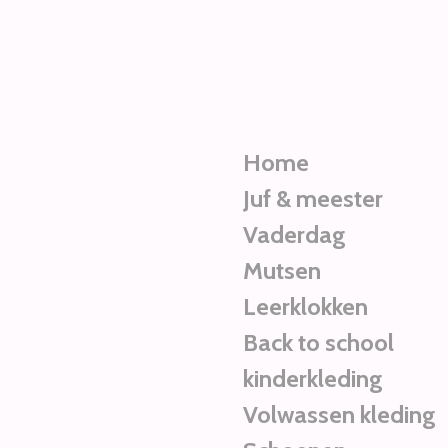
Ga
direct
naar
de
hoofdinhoud
Home
Juf & meester
Vaderdag
Mutsen
Leerklokken
Back to school
kinderkleding
Volwassen kleding