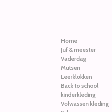
Ga
direct
naar
de
hoofdinhoud
Home
Juf & meester
Vaderdag
Mutsen
Leerklokken
Back to school
kinderkleding
Volwassen kleding