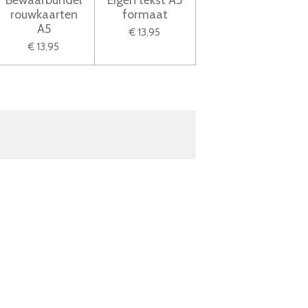
Bewaarbundel
Eigen tekst A5
rouwkaarten
formaat
A5
€ 13,95
€ 13,95