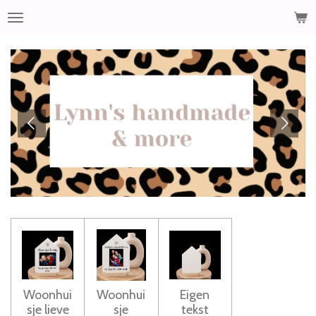
Ga
direct
naar
de
hoofdinhoud
Woonhui
Woonhui
Eigen
sje lieve
sje
tekst