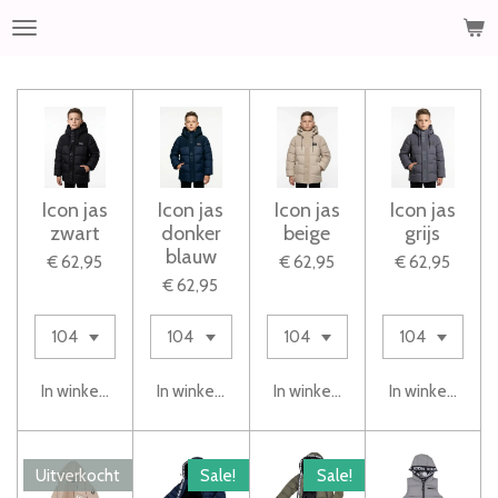
Ga
direct
naar
de
hoofdinhoud
Icon jas
Icon jas
Icon jas
Icon jas
zwart
donker
beige
grijs
blauw
€ 62,95
€ 62,95
€ 62,95
€ 62,95
In winkelwagen
In winkelwagen
In winkelwagen
In winkelwage
Uitverkocht
Sale!
Sale!