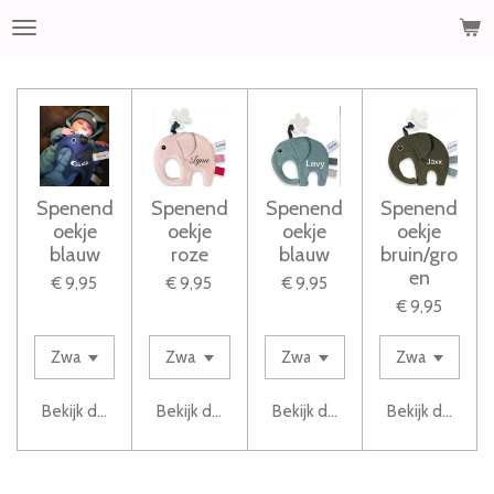
Ga
direct
naar
de
hoofdinhoud
Spenend
Spenend
Spenend
Spenend
oekje
oekje
oekje
oekje
blauw
roze
blauw
bruin/gro
en
€ 9,95
€ 9,95
€ 9,95
€ 9,95
Bekijk details
Bekijk details
Bekijk details
Bekijk details