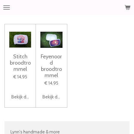
Ga
direct
naar
de
hoofdinhoud
Stitch
Feyenoor
broodtro
d
mmel
broodtro
mmel
€ 14,95
€ 14,95
Bekijk details
Bekijk details
Lynn's handmade & more