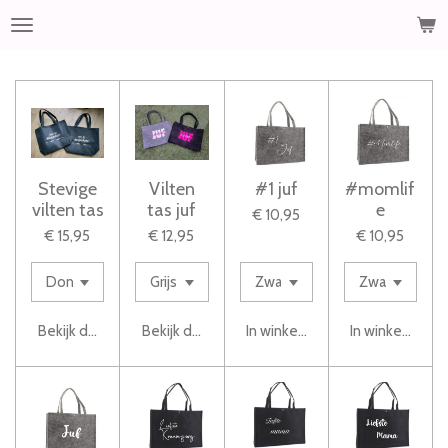
Ga
direct
naar
de
hoofdinhoud
Stevige
Vilten
#1 juf
#momlif
vilten tas
tas juf
e
€ 10,95
€ 15,95
€ 12,95
€ 10,95
Bekijk details
Bekijk details
In winkelwagen
In winkelwage