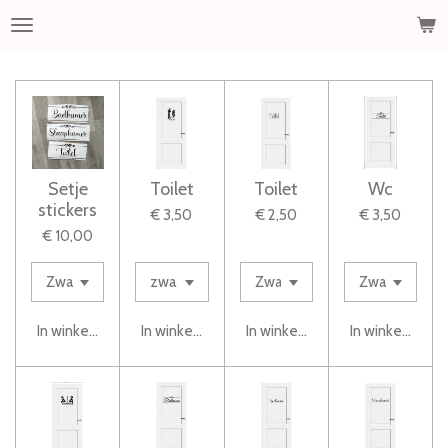
Ga
direct
naar
de
hoofdinhoud
Setje
Toilet
Toilet
Wc
stickers
€ 3,50
€ 2,50
€ 3,50
€ 10,00
In winkelwagen
In winkelwagen
In winkelwagen
In winkelwage