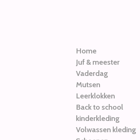
Ga
direct
naar
de
hoofdinhoud
Home
Juf & meester
Vaderdag
Mutsen
Leerklokken
Back to school
kinderkleding
Volwassen kleding