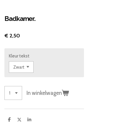
Badkamer.
€ 2,50
Kleur tekst
In winkelwagen
D
D
S
e
e
h
l
e
a