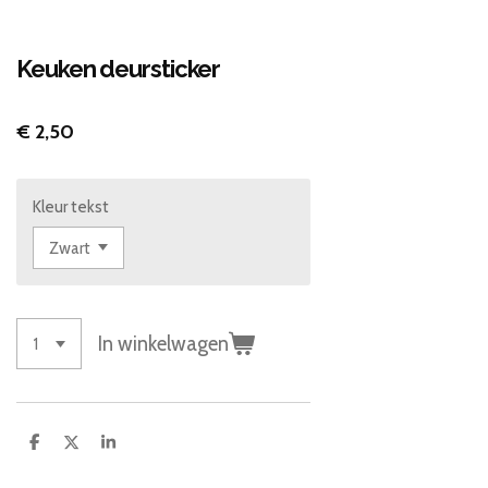
Keuken deursticker
€ 2,50
Kleur tekst
In winkelwagen
D
D
S
e
e
h
l
e
a