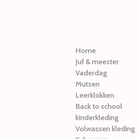
Ga
direct
naar
de
hoofdinhoud
Home
Juf & meester
Vaderdag
Mutsen
Leerklokken
Back to school
kinderkleding
Volwassen kleding