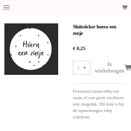
Ga
direct
naar
de
Sluitsticker hoera een
hoofdinhoud
zusje
€ 0,25
In
winkelwagen
Eventueel naam erbij van
zusje of van grote zus/broer
ook mogelijk. Dit kunt u bij
de opmerkingen erbij
schrijven.