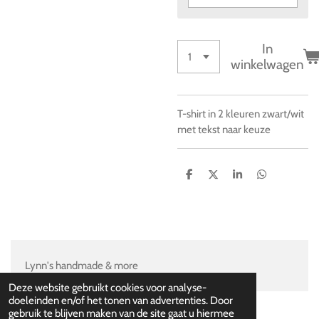
In
winkelwagen
T-shirt in 2 kleuren zwart/wit
met tekst naar keuze
D
D
S
D
e
e
h
e
l
e
a
l
e
l
r
e
n
e
n
Lynn's handmade & more
Deze website gebruikt cookies voor analyse-
doeleinden en/of het tonen van advertenties. Door
gebruik te blijven maken van de site gaat u hiermee