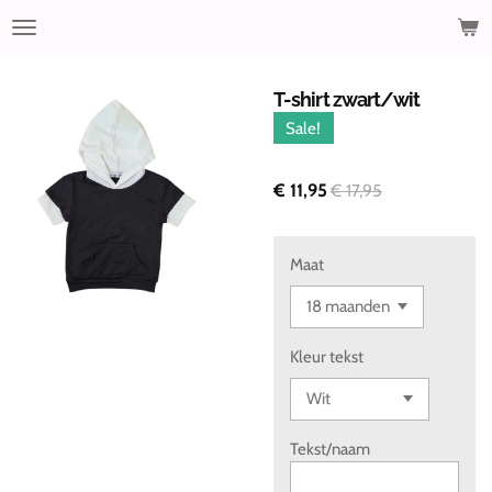
Ga
direct
naar
de
T-shirt zwart/wit
hoofdinhoud
Sale!
€ 11,95
€ 17,95
Maat
Kleur tekst
Tekst/naam