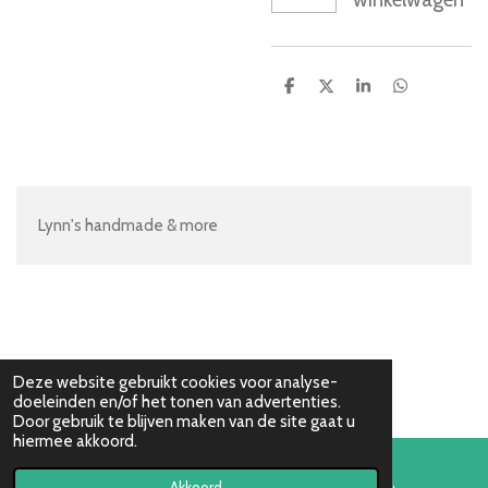
D
D
S
D
e
e
h
e
l
e
a
l
e
l
r
e
n
e
n
Lynn's handmade & more
Deze website gebruikt cookies voor analyse-
doeleinden en/of het tonen van advertenties.
Door gebruik te blijven maken van de site gaat u
hiermee akkoord.
Akkoord