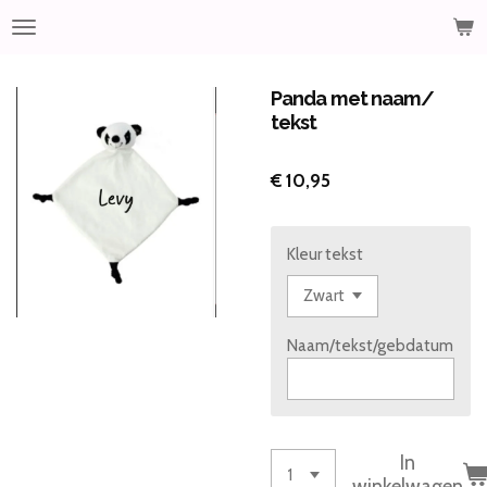
Ga
direct
naar
de
Panda met naam/
hoofdinhoud
tekst
€ 10,95
Kleur tekst
Naam/tekst/gebdatum
In
winkelwagen