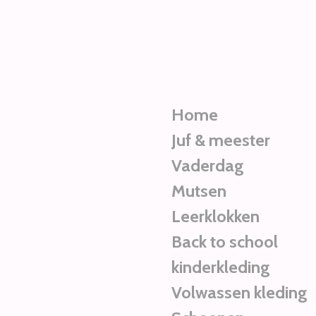
Ga
direct
naar
de
hoofdinhoud
Home
Juf & meester
Vaderdag
Mutsen
Leerklokken
Back to school
kinderkleding
Volwassen kleding