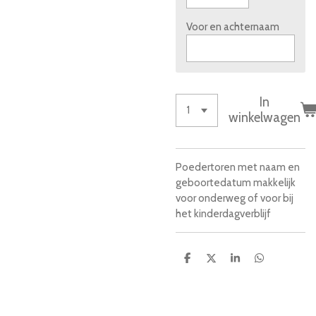
Voor en achternaam
In
winkelwagen
Poedertoren met naam en
geboortedatum makkelijk
voor onderweg of voor bij
het kinderdagverblijf
D
D
S
D
e
e
h
e
l
e
a
l
e
l
r
e
n
e
n