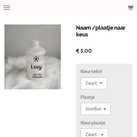
Ga
direct
naar
de
Naam /plaatje naar
hoofdinhoud
keus
€ 5,00
Kleur tekst
Plaatje
Kleur plaatje