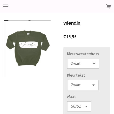
Ga
direct
naar
de
vriendin
hoofdinhoud
€ 15,95
Kleur sweaterdress
Kleur tekst
Maat