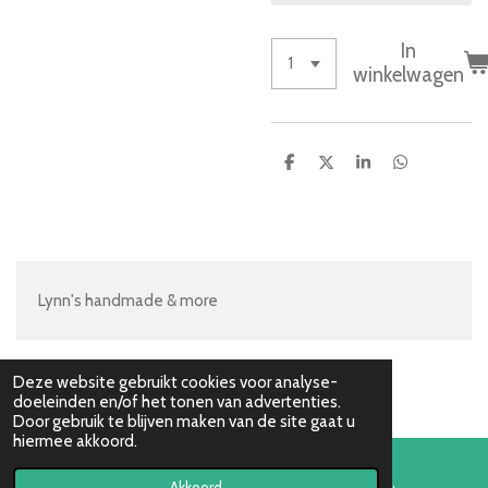
In
winkelwagen
D
D
S
D
e
e
h
e
l
e
a
l
e
l
r
e
n
e
n
Lynn's handmade & more
Deze website gebruikt cookies voor analyse-
doeleinden en/of het tonen van advertenties.
Door gebruik te blijven maken van de site gaat u
hiermee akkoord.
Akkoord