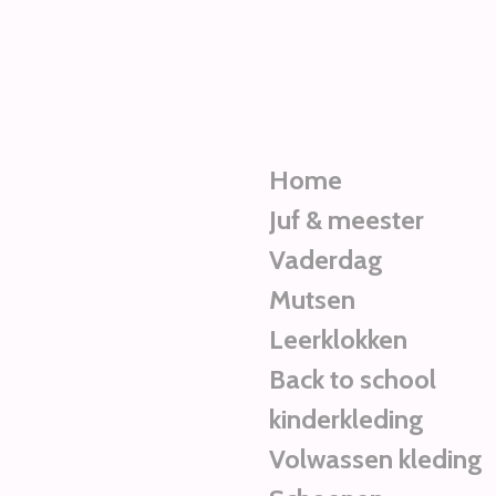
Ga
direct
naar
de
hoofdinhoud
Home
Juf & meester
Vaderdag
Mutsen
Leerklokken
Back to school
kinderkleding
Volwassen kleding