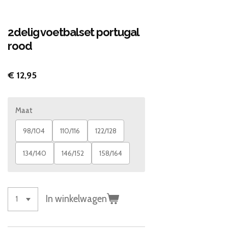
2delig voetbalset portugal
rood
€ 12,95
Maat
98/104
110/116
122/128
134/140
146/152
158/164
In winkelwagen