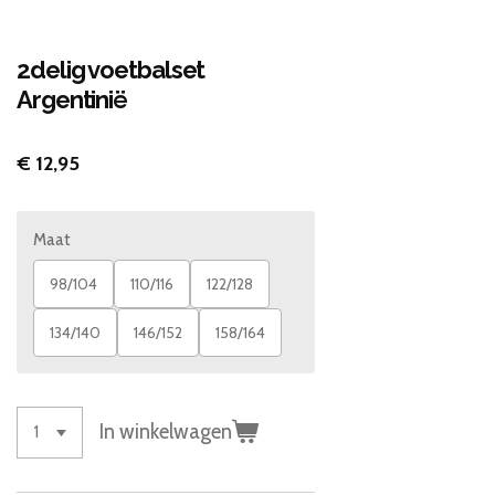
2delig voetbalset
Argentinië
€ 12,95
Maat
98/104
110/116
122/128
134/140
146/152
158/164
In winkelwagen