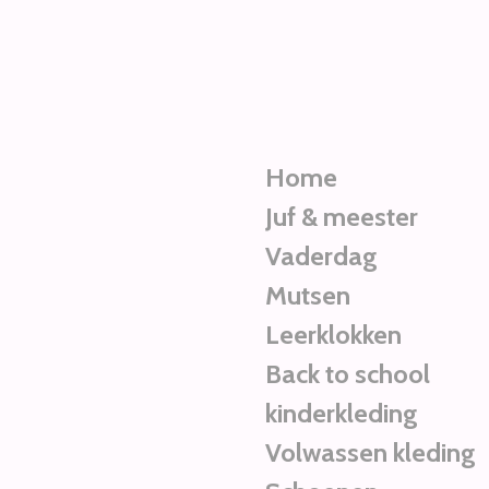
Ga
direct
naar
de
hoofdinhoud
Home
Juf & meester
Vaderdag
Mutsen
Leerklokken
Back to school
kinderkleding
Volwassen kleding