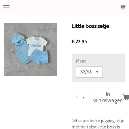
Ga
direct
naar
de
Little boss setje
hoofdinhoud
€ 22,95
Maat
In
winkelwagen
Dit super leuke joggingsetje
met de tekst little boss is