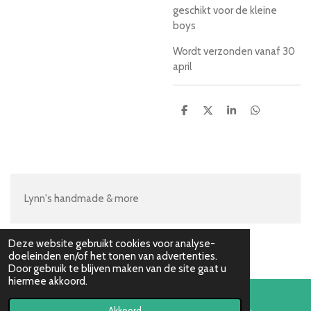
geschikt voor de kleine
boys
Wordt verzonden vanaf 30
april
D
D
S
D
e
e
h
e
l
e
a
l
e
l
r
e
n
e
n
Lynn's handmade & more
Deze website gebruikt cookies voor analyse-
doeleinden en/of het tonen van advertenties.
Door gebruik te blijven maken van de site gaat u
hiermee akkoord.
Akkoord