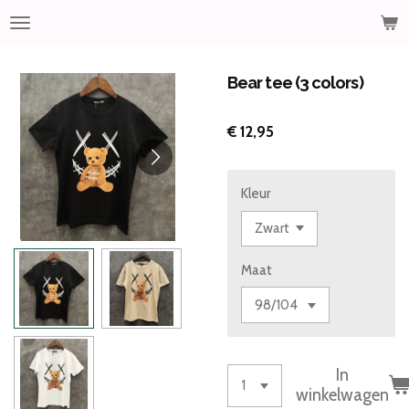
Ga
direct
naar
de
Bear tee (3 colors)
hoofdinhoud
€ 12,95
Kleur
Maat
In
winkelwagen