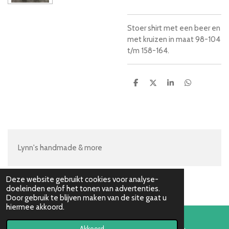
Stoer shirt met een beer en
met kruizen in maat 98-104
t/m 158-164.
D
D
S
D
e
e
h
e
l
e
a
l
e
l
r
e
n
e
n
Lynn's handmade & more
Deze website gebruikt cookies voor analyse-
doeleinden en/of het tonen van advertenties.
Door gebruik te blijven maken van de site gaat u
hiermee akkoord.
Akkoord