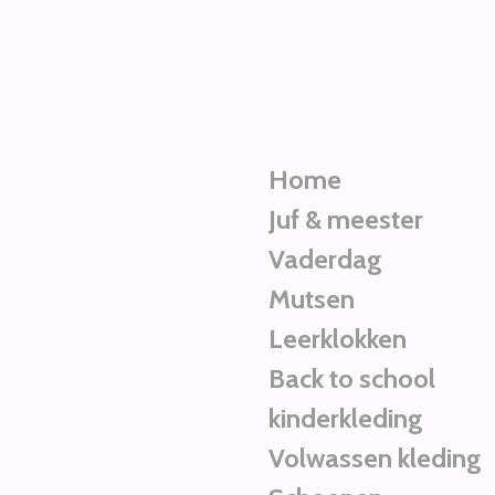
Ga
direct
naar
de
hoofdinhoud
Home
Juf & meester
Vaderdag
Mutsen
Leerklokken
Back to school
kinderkleding
Volwassen kleding