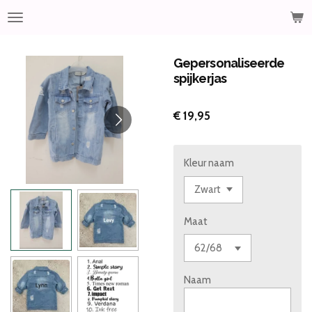
Ga
direct
naar
de
Gepersonaliseerde
hoofdinhoud
spijkerjas
€ 19,95
Kleur naam
Maat
Naam