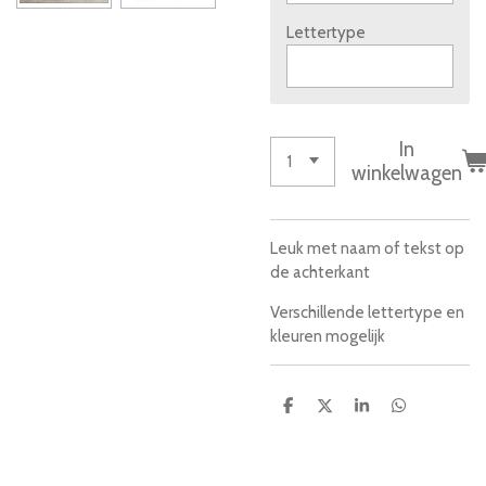
Lettertype
In
winkelwagen
Leuk met naam of tekst op
de achterkant
Verschillende lettertype en
kleuren mogelijk
D
D
S
D
e
e
h
e
l
e
a
l
e
l
r
e
n
e
n