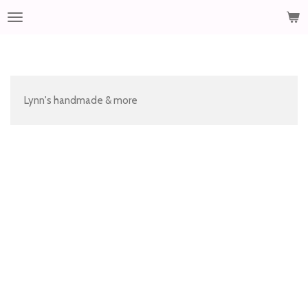
Ga
direct
naar
de
hoofdinhoud
Lynn's handmade & more