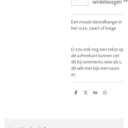
winkelwagen
Een mooie sleutelhanger in
het roze, zwart of beige
Er zou ook nog een tekst op
de achterkant kunnen zet
dit bij comments neer als u
dit wilt met bijv een naam
ec
D
D
S
D
e
e
h
e
l
e
a
l
e
l
r
e
n
e
n