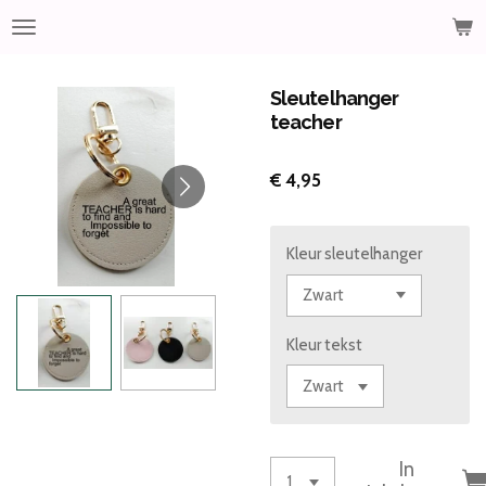
Ga
direct
naar
de
Sleutelhanger
hoofdinhoud
teacher
€ 4,95
Kleur sleutelhanger
Kleur tekst
In