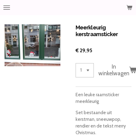
Ga
direct
naar
de
Meerkleurig
hoofdinhoud
kerstraamsticker
€ 29,95
In
winkelwagen
Een leuke raamsticker
meerkleurig
Set bestaande uit
kerstman, sneeuwpop,
rendier en de tekst merry
Christmas.