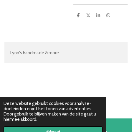
D
D
S
D
e
e
h
e
l
e
a
l
e
l
r
e
n
e
n
Lynn's handmade & more
Deze website gebruikt cookies voor analyse-
doeleinden en/of het tonen van advertenties.
Door gebruik te blijven maken van de site gaat u
hiermee akkoord.
Akkoord