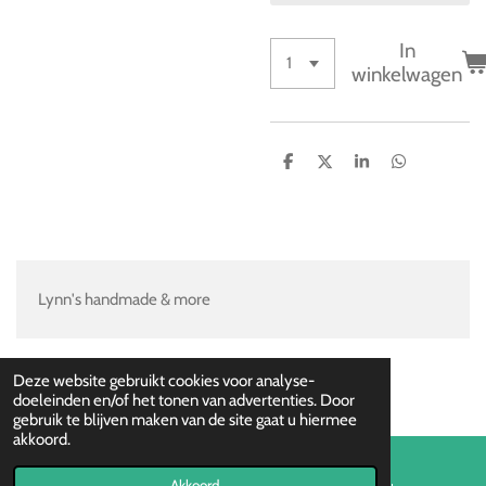
In
winkelwagen
D
D
S
D
e
e
h
e
l
e
a
l
e
l
r
e
n
e
n
Lynn's handmade & more
Deze website gebruikt cookies voor analyse-
doeleinden en/of het tonen van advertenties. Door
gebruik te blijven maken van de site gaat u hiermee
akkoord.
Akkoord