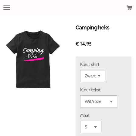
Ga
direct
naar
de
Camping heks
hoofdinhoud
€ 14,95
Kleur shirt
Kleur tekst
Maat