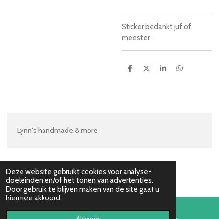
Sticker bedankt juf of
meester
D
D
S
D
e
e
h
e
l
e
a
l
e
l
r
e
n
e
n
Lynn's handmade & more
Deze website gebruikt cookies voor analyse-
doeleinden en/of het tonen van advertenties.
Door gebruik te blijven maken van de site gaat u
hiermee akkoord.
Akkoord