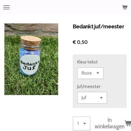
Ga
direct
naar
de
Bedankt juf/meester
hoofdinhoud
€ 0,50
Kleur tekst
Juf/meester
In
winkelwagen