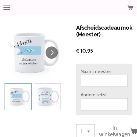
Ga
direct
naar
de
Afscheidscadeau mok
hoofdinhoud
(Meester)
€ 10,95
Naam meester
Andere tekst
In
winkelwagen