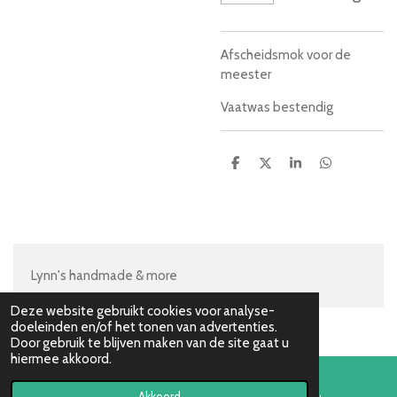
Afscheidsmok voor de
meester
Vaatwas bestendig
D
D
S
D
e
e
h
e
l
e
a
l
e
l
r
e
n
e
n
Lynn's handmade & more
Deze website gebruikt cookies voor analyse-
doeleinden en/of het tonen van advertenties.
Door gebruik te blijven maken van de site gaat u
hiermee akkoord.
Akkoord