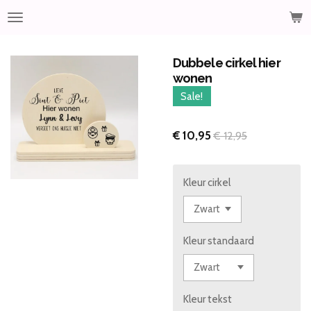
Ga
direct
naar
de
Dubbele cirkel hier
hoofdinhoud
wonen
Sale!
€ 10,95
€ 12,95
Kleur cirkel
Kleur standaard
Kleur tekst