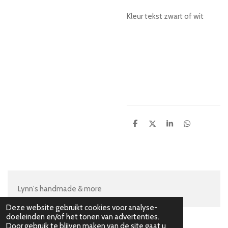
Kleur tekst zwart of wit
D
D
S
D
e
e
h
e
l
e
a
l
e
l
r
e
n
e
n
Lynn's handmade & more
Deze website gebruikt cookies voor analyse-
doeleinden en/of het tonen van advertenties.
Door gebruik te blijven maken van de site gaat u