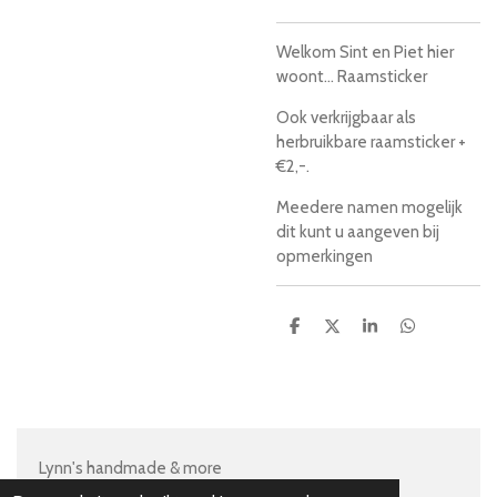
Welkom Sint en Piet hier
woont... Raamsticker
Ook verkrijgbaar als
herbruikbare raamsticker +
€2,-.
Meedere namen mogelijk
dit kunt u aangeven bij
opmerkingen
D
D
S
D
e
e
h
e
l
e
a
l
e
l
r
e
n
e
n
Lynn's handmade & more