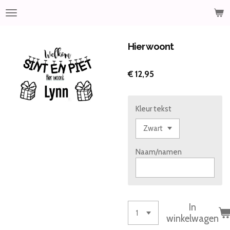
Ga
direct
naar
de
Hier woont
hoofdinhoud
€ 12,95
Kleur tekst
Naam/namen
In
winkelwagen