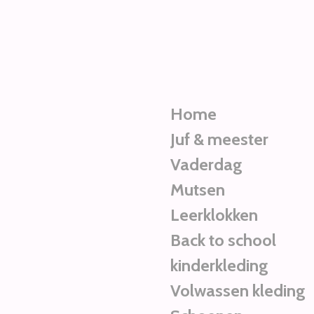
Ga
direct
naar
de
hoofdinhoud
Home
Juf & meester
Vaderdag
Mutsen
Leerklokken
Back to school
kinderkleding
Volwassen kleding