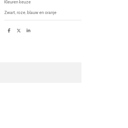
Kleuren keuze
Zwart, roze, blauw en oranje
D
D
S
e
e
h
l
e
a
e
l
r
n
e