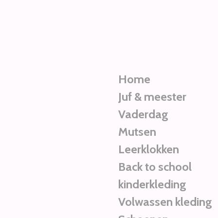
Ga
direct
naar
de
hoofdinhoud
Home
Juf & meester
Vaderdag
Mutsen
Leerklokken
Back to school
kinderkleding
Volwassen kleding