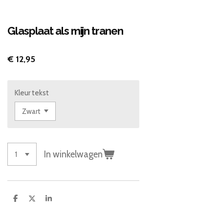
Glasplaat als mijn tranen
€ 12,95
Kleur tekst
In winkelwagen
D
D
S
e
e
h
l
e
a