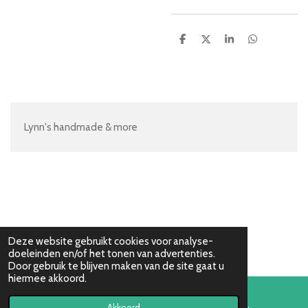
D
D
S
D
e
e
h
e
l
e
a
l
e
l
r
e
n
e
n
Lynn's handmade & more
Deze website gebruikt cookies voor analyse-
doeleinden en/of het tonen van advertenties.
Door gebruik te blijven maken van de site gaat u
hiermee akkoord.
Akkoord