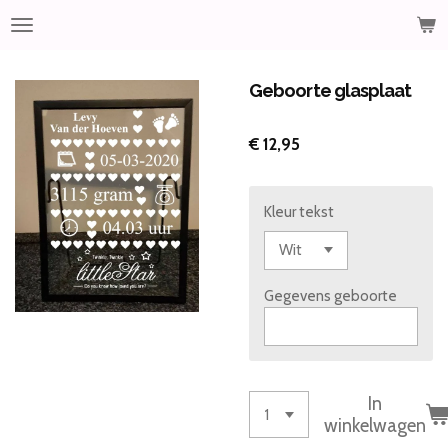
Ga
direct
naar
de
Geboorte glasplaat
hoofdinhoud
€ 12,95
Kleur tekst
Gegevens geboorte
In
winkelwagen