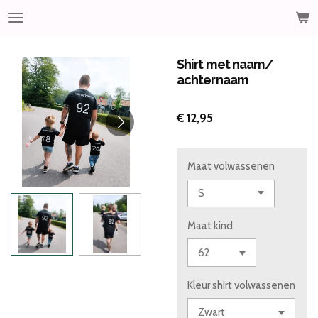
Ga
direct
naar
de
Shirt met naam/
hoofdinhoud
achternaam
€ 12,95
Maat volwassenen
Maat kind
Kleur shirt volwassenen