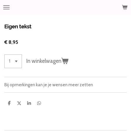
Ga
direct
naar
de
Eigen tekst
hoofdinhoud
€ 8,95
In winkelwagen
Bij opmerkingen kan je je wensen meer zetten
D
D
S
D
e
e
h
e
l
e
a
l
e
l
r
e
n
e
n