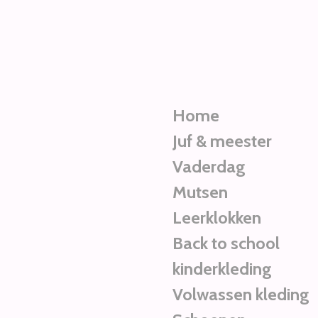
Ga
direct
naar
de
hoofdinhoud
Home
Juf & meester
Vaderdag
Mutsen
Leerklokken
Back to school
kinderkleding
Volwassen kleding