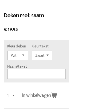
Deken met naam
€ 19,95
Kleur deken
Kleur tekst
Naam/teket
In winkelwagen