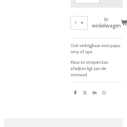
In
winkelwagen
Ook verkrijgbaar voor papa,
oma of opa
Kleur en strepen kan
afwijken ligt aan de
voorraad
D
D
S
D
e
e
h
e
l
e
a
l
e
l
r
e
n
e
n