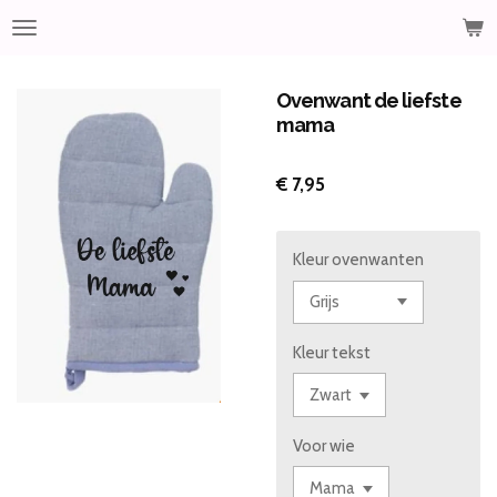
Ga
direct
naar
de
Ovenwant de liefste
hoofdinhoud
mama
€ 7,95
Kleur ovenwanten
Kleur tekst
Voor wie