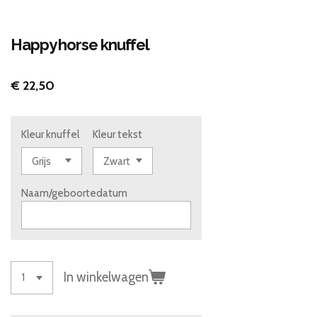
Happy horse knuffel
€ 22,50
Kleur knuffel
Kleur tekst
Naam/geboortedatum
In winkelwagen