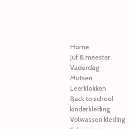
Ga
direct
naar
de
hoofdinhoud
Home
Juf & meester
Vaderdag
Mutsen
Leerklokken
Back to school
kinderkleding
Volwassen kleding