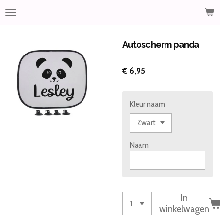
Ga
direct
naar
de
Autoscherm panda
hoofdinhoud
€ 6,95
Kleur naam
Naam
In
winkelwagen