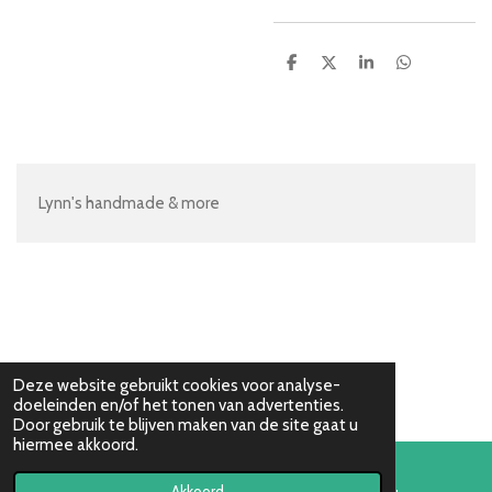
D
D
S
D
e
e
h
e
l
e
a
l
e
l
r
e
n
e
n
Lynn's handmade & more
Deze website gebruikt cookies voor analyse-
doeleinden en/of het tonen van advertenties.
Door gebruik te blijven maken van de site gaat u
hiermee akkoord.
Akkoord