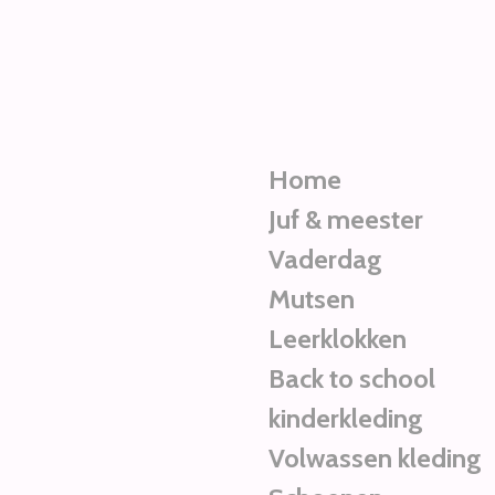
Ga
direct
naar
de
hoofdinhoud
Home
Juf & meester
Vaderdag
Mutsen
Leerklokken
Back to school
kinderkleding
Volwassen kleding