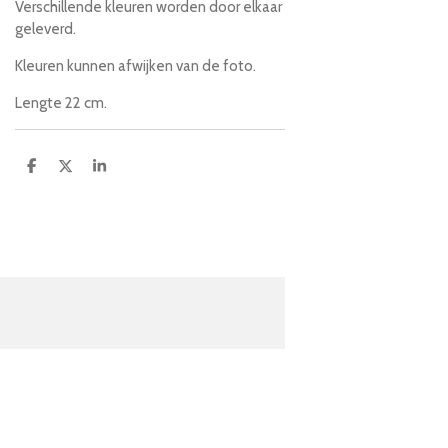
Verschillende kleuren worden door elkaar
geleverd.
Kleuren kunnen afwijken van de foto.
Lengte 22 cm.
D
D
S
e
e
h
l
e
a
e
l
r
n
e