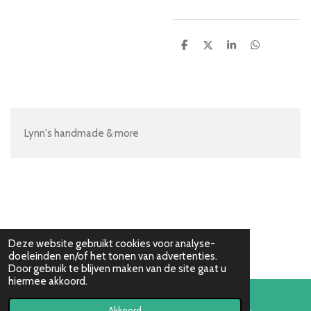
D
D
S
D
e
e
h
e
l
e
a
l
e
l
r
e
n
e
n
Lynn's handmade & more
Deze website gebruikt cookies voor analyse-
doeleinden en/of het tonen van advertenties.
Door gebruik te blijven maken van de site gaat u
hiermee akkoord.
Akkoord