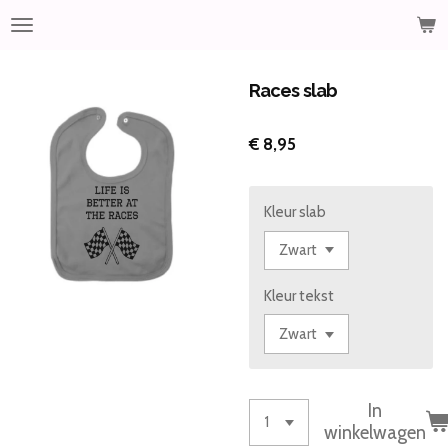
Ga
direct
naar
de
Races slab
hoofdinhoud
€ 8,95
Kleur slab
Kleur tekst
In
winkelwagen