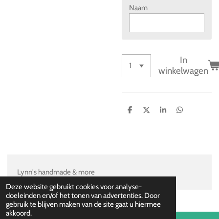
Naam
In
winkelwagen
D
D
S
D
e
e
h
e
l
e
a
l
e
l
r
e
n
e
n
Lynn's handmade & more
Deze website gebruikt cookies voor analyse-
doeleinden en/of het tonen van advertenties. Door
gebruik te blijven maken van de site gaat u hiermee
akkoord.