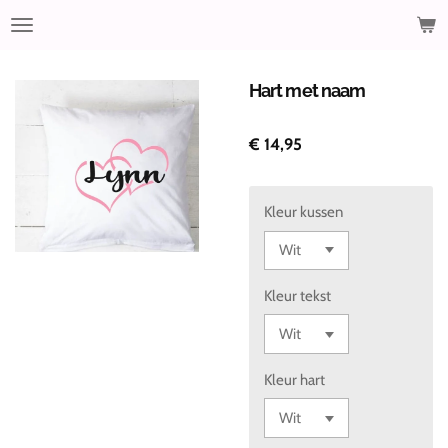
Ga
direct
naar
de
Hart met naam
hoofdinhoud
€ 14,95
Kleur kussen
Kleur tekst
Kleur hart