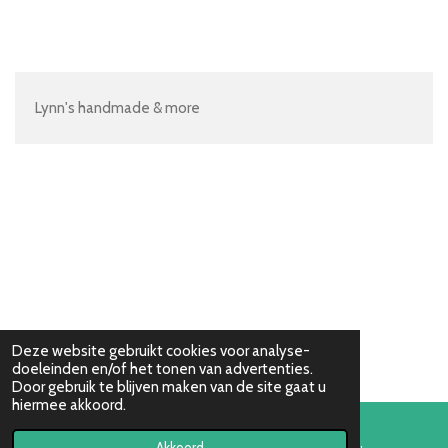
e
e
h
e
l
e
a
l
e
l
r
e
n
e
n
Lynn's handmade & more
Deze website gebruikt cookies voor analyse-
doeleinden en/of het tonen van advertenties.
Door gebruik te blijven maken van de site gaat u
hiermee akkoord.
Akkoord