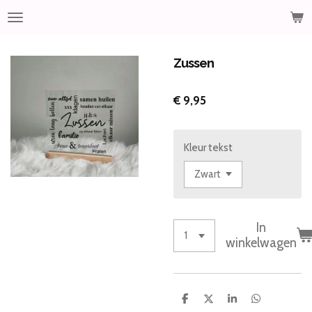
Ga
direct
naar
de
Zussen
hoofdinhoud
€ 9,95
Kleur tekst
In
winkelwagen
D
D
S
D