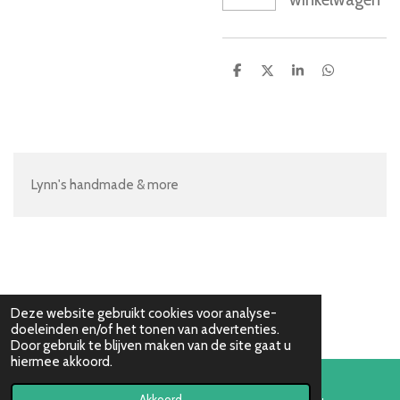
D
D
S
D
e
e
h
e
l
e
a
l
e
l
r
e
n
e
n
Lynn's handmade & more
Deze website gebruikt cookies voor analyse-
doeleinden en/of het tonen van advertenties.
Door gebruik te blijven maken van de site gaat u
hiermee akkoord.
Akkoord