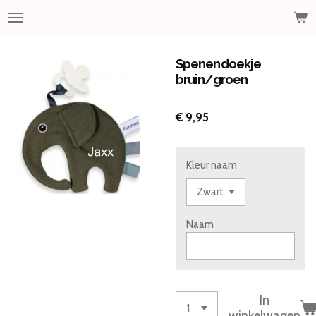
Ga
direct
naar
de
Spenendoekje
hoofdinhoud
bruin/groen
€ 9,95
Kleur naam
Naam
In
winkelwagen